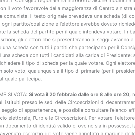
tà, il Consiglio regionale ha introdotto alcune modifiche a
on il voto favorevole della maggioranza di Centro sinistra 
e comunista. Il testo originale prevedeva una scheda (di co
 ogni partito/coalizione e l’elettore avrebbe dovuto richied
te la scheda del partito per il quale intendeva votare. In ba
izioni, gli elettori che si presenteranno ai seggi avranno a
 una scheda con tutti i partiti che partecipano per il Consi
 una scheda con tutti i candidati alla carica di Presidente: 
 richiedere il tipo di scheda per la quale votare. Ogni eletto
 solo voto, qualunque sia il tipo di primarie (per il presiden
 al quale partecipa.
ME SI VOTA:
Si vota il 20 febbraio dalle ore 8 alle ore 20,
n
li istituiti presso le sedi delle Circoscrizioni di decentrame
 seggio di appartenenza, è possibile consultare l’elenco af
cio elettorale, l’Urp e le Circoscrizioni. Per votare, l’elettor
n documento di identità valido e, ove ne sia in possesso, l
L’avvenuto esercizio del voto viene annotato a margine delle