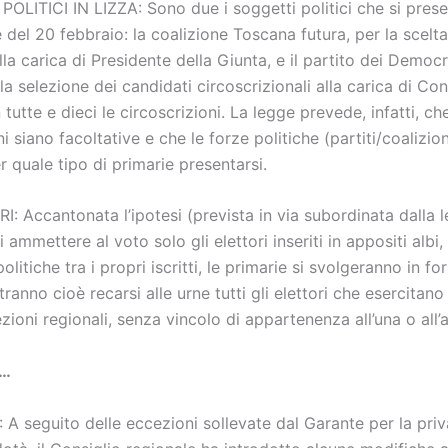
POLITICI IN LIZZA: Sono due i soggetti politici che si pres
e del 20 febbraio: la coalizione Toscana futura, per la scelta
la carica di Presidente della Giunta, e il partito dei Democr
 la selezione dei candidati circoscrizionali alla carica di Con
n tutte e dieci le circoscrizioni. La legge prevede, infatti, c
i siano facoltative e che le forze politiche (partiti/coalizi
r quale tipo di primarie presentarsi.
: Accantonata l’ipotesi (prevista in via subordinata dalla 
i ammettere al voto solo gli elettori inseriti in appositi albi,
politiche tra i propri iscritti, le primarie si svolgeranno in f
ranno cioè recarsi alle urne tutti gli elettori che esercitano i
ezioni regionali, senza vincolo di appartenenza all’una o all’a
o…
A seguito delle eccezioni sollevate dal Garante per la priv