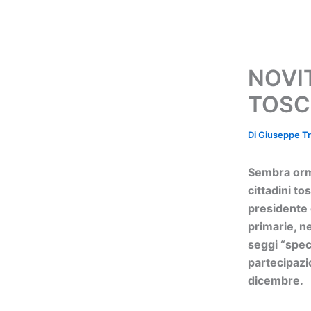
NOVIT
TOSC
Di
Giuseppe Tr
Sembra orma
cittadini to
presidente e
primarie, n
seggi “speci
partecipazi
dicembre.