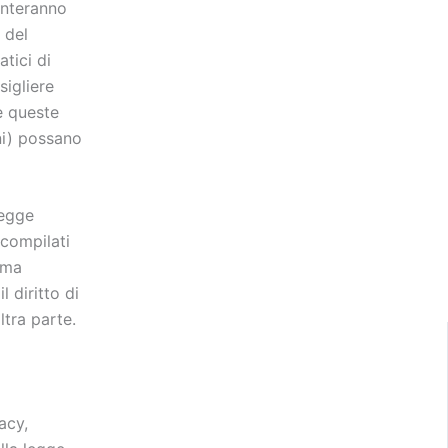
enteranno
 del
atici di
sigliere
he queste
oni) possano
legge
 compilati
orma
l diritto di
ltra parte.
acy,