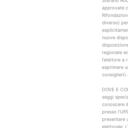
Stefano Rodo
approvate c
Rifondazion
diverso) per
esplicitamen
nuove dispos
disposizione
regionale ed
l’elettore a
esprimere un
consiglieri)
DOVE E CO
seggi specia
conoscere il
presso l’Uffi
presentare u
elettorale. 