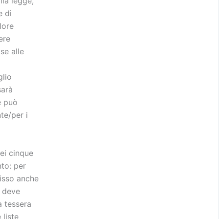
lla legge,
e di
lore
ere
se alle
glio
sarà
re può
te/per i
ei cinque
nto: per
fisso anche
e deve
a tessera
 liste