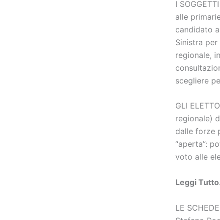
I SOGGETTI 
alle primari
candidato al
Sinistra per
regionale, i
consultazion
scegliere pe
GLI ELETTORI
regionale) d
dalle forze 
“aperta”: pot
voto alle el
Leggi Tutt
LE SCHEDE: 