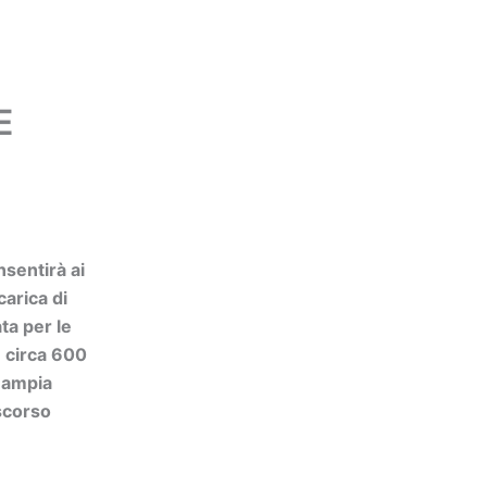
E
nsentirà ai
carica di
ta per le
 circa 600
ù ampia
 scorso