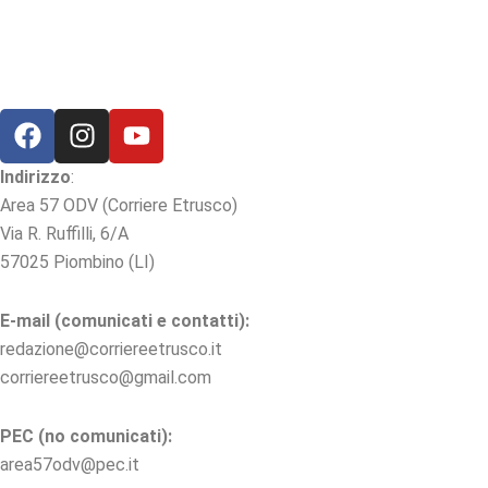
F
I
Y
a
n
o
c
s
u
Indirizzo
:
e
t
t
Area 57 ODV (Corriere Etrusco)
b
a
u
Via R. Ruffilli, 6/A
o
g
b
57025 Piombino (LI)
o
r
e
k
a
E-mail (comunicati e contatti):
m
redazione@corriereetrusco.it
corriereetrusco@gmail.com
PEC (no comunicati):
area57odv@pec.it