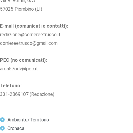
Via R. Ruffilli, 6/A
57025 Piombino (LI)
E-mail (comunicati e contatti):
redazione@corriereetrusco.it
corriereetrusco@gmail.com
PEC (no comunicati):
area57odv@pec.it
Telefono
:
331-2869107 (Redazione)
Ambiente/Territorio
Cronaca